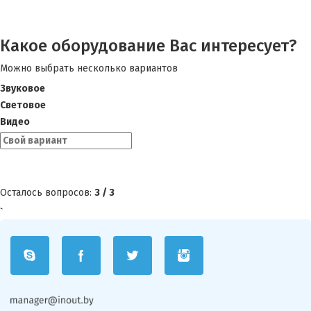
Какое оборудование Вас интересует?
Можно выбрать несколько вариантов
Звуковое
Световое
Видео
Следующий вопрос
Осталось вопросов:
3 / 3
`
Укажите
Укажите
Спасибо
площадь
Ваше
за
помещения
имя
ответ
и
Можно
Наши
номер
выбрать
специалисты