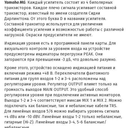
Yamaha MG
. Каждый усилитель состоит из 4 биполярных
транзисторов. Каждое плечо сигнала усиливает составной
транзистор, известный по имени создателя Сидни
Дарлингтона. От этого буква D в названии усилителя.
Составной транзитор используется для увеличения
коэффициента усиления и возможностью работы с различной
нагрузкой. Окраски предусилители не имеют.
Индикация уровня есть в программной панели карты. Для
визуального контроля за уровнем входа на устройстве
предусмотрены индикаторы перегрузки PEAK. Они
загораются при превышении -3 дБ, что довольно разумно.
Кроме этого, устройство оснащено индикацией питания и
включения режима +48 В. Переключатели фантомного
питания для групп входов 1-2 и 3-4 расположены над
регуляторами уровня. Регулятор OUTPUT влияет только на
громкость выходов MAIN OUTPUT. Это удобный способ
регулировки уровня при подключении активных мониторов.
Выходы 1-2 и 3-4 соответствуют миксам MIX 1 и MIX 2. Можно
подключать как балансные, так и небалансные кабели TRS.
Для линейных входов 5/6 можно выбирать уровень сигнала
+4 dBu или -10 dBV. Линейные входы 1-2 только небалансные,
гитарные (Hi-Z). Линейные входы 3-4, 5-6 балансные/
небалансные.