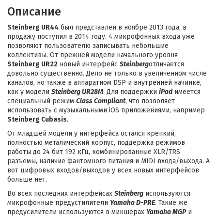
Описание
Steinberg UR44
был представлен в ноябре 2013 года, в
продажу поступил в 2014 году. 4 микрофонных входа уже
позволяют пользователю записывать небольшие
коллективы. От прежней модели начального уровня
S
teinberg UR22
новый интерфейс
Steinberg
отличается
довольно существенно. Дело не только в увеличенном числе
каналов, но также в аппаратном DSP и внутренней начинке,
как у модели
Steinberg UR28M
. Для поддержки
iPad
имеется
специальный режим
Class Compliant
, что позволяет
использовать с музыкальными iOS приложениями, например
Steinberg Cubasis
.
От младшей модели у интерфейса остался крепкий,
полностью металический корпус, поддержка режимов
работы до 24 бит 192 кГц, комбинированные XLR/TRS
разъемы, наличие фантомного питания и MIDI входа/выхода. А
вот цифровых входов/выходов у всех новых интерфейсов
больше нет.
Во всех последних интерфейсах
Steinberg
используются
микрофонные предустилители
Yamaha D-PRE
. Такие же
предусилители используются в микшерах
Yamaha MGP
и