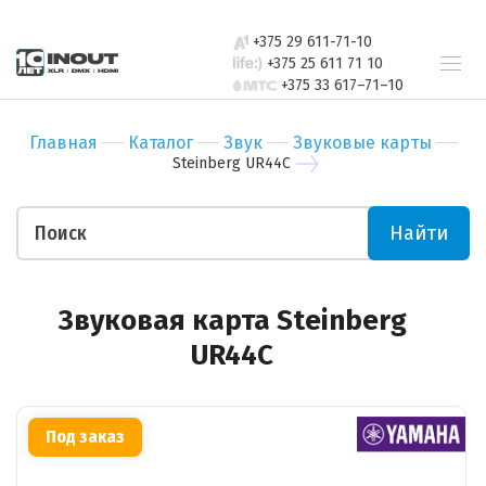
свяжется с
Бар
Зал
вами в
+375 29 611-71-10
Ресторан
Пер
ближайшее
+375 25 611 71 10
+375 33 617–71–10
время
Гостиница
Бан
Спорт-зал
Мед
Главная
Каталог
Звук
Звуковые карты
Бутик
Муз
Steinberg UR44C
Отправить
Ночной клуб
Тор
Салон красоты
Биз
Найти
Театр
Уче
Отправить
Ваши пожелания
Звуковая карта Steinberg
UR44C
Под заказ
Прикрепить файл