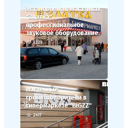
Установлено в магазинах
"Златка"
профессиональное
звуковое оборудование.
2229
Настенные
громкоговорители в
гипермаркете "BIGZZ"
2417