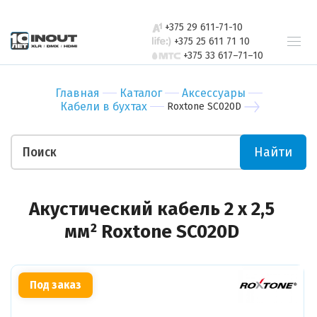
свяжется с
Бар
Зал
вами в
+375 29 611-71-10
Ресторан
Пер
ближайшее
+375 25 611 71 10
+375 33 617–71–10
время
Гостиница
Бан
Спорт-зал
Мед
Главная
Каталог
Аксессуары
Бутик
Муз
Кабели в бухтах
Roxtone SC020D
Отправить
Ночной клуб
Тор
Салон красоты
Биз
Найти
Театр
Уче
Отправить
Ваши пожелания
Акустический кабель 2 х 2,5
мм² Roxtone SC020D
Под заказ
Прикрепить файл