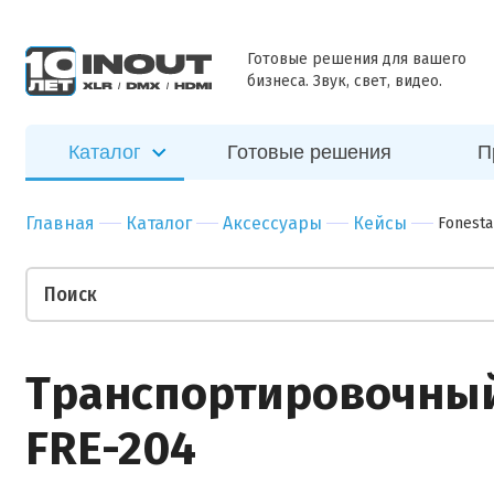
ближайшее
Наш
Бар
Зал
время
специалист
Ресторан
Пер
Готовые решения для вашего
свяжется с
бизнеса. Звук, свет, видео.
Отправить
вами в
Гостиница
Бан
ближайшее
Спорт-зал
Мед
время
Каталог
Готовые решения
П
Бутик
Муз
Отправить
Ночной клуб
Тор
Главная
Каталог
Аксессуары
Кейсы
Fonesta
Салон красоты
Биз
Театр
Уче
Ваши пожелания
Транспортировочный
FRE-204
Прикрепить файл