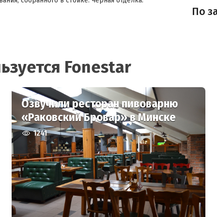
ния, собранного в стойке. Черная отделка.
По з
ьзуется Fonestar
Озвучили ресторан пивоварню
«Раковский Бровар» в Минске
1241