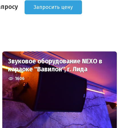
апросу
Запросить цену
Звуковое оборудование NEXO в
караоке "Вавилон", г. Лида
1606