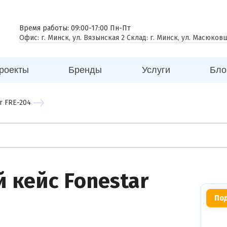
 совещаний
еговорная комната
Время работы: 09:00-17:00 Пн-Пт
Офис: г. Минск, ул. Вязынская 2
Склад: г. Минск, ул. Масюков
к
ицина
роекты
Бренды
Услуги
Бло
ей
говый центр
r FRE-204
нес центр
бный центр
 кейс Fonestar
Под
Вы можете
прикрепить
фото