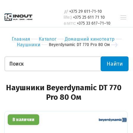
свяжется с
Бар
Зал
вами в
+375 29 611-71-10
Ресторан
Пер
ближайшее
+375 25 611 71 10
+375 33 617–71–10
время
Гостиница
Бан
Спорт-зал
Мед
Главная
Каталог
Домашний кинотеатр
Бутик
Муз
Наушники
Beyerdynamic DT 770 Pro 80 Ом
Отправить
Ночной клуб
Тор
Салон красоты
Биз
Найти
Театр
Уче
Отправить
Ваши пожелания
Наушники Beyerdynamic DT 770
Pro 80 Ом
В наличии
Прикрепить файл