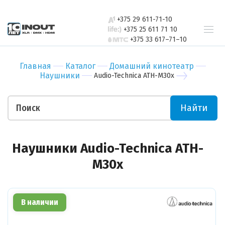
свяжется с
Бар
Зал
вами в
+375 29 611-71-10
Ресторан
Пер
ближайшее
+375 25 611 71 10
+375 33 617–71–10
время
Гостиница
Бан
Спорт-зал
Мед
Главная
Каталог
Домашний кинотеатр
Бутик
Муз
Наушники
Audio-Technica ATH-M30x
Отправить
Ночной клуб
Тор
Салон красоты
Биз
Найти
Театр
Уче
Отправить
Ваши пожелания
Наушники Audio-Technica ATH-
M30x
В наличии
Прикрепить файл