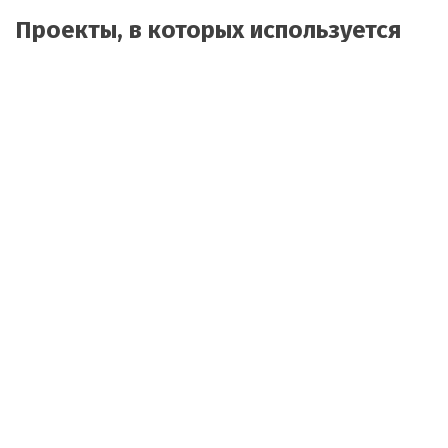
Проекты, в которых используется
Audio-technica
ВКС решение для конференций:
мощный звук NEXO и
многокамерная запись AREC
74
Подвесные микрофоны Audio
Technica U853R в Mafia Rooms,