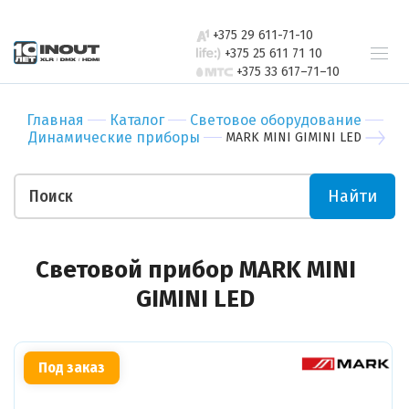
свяжется с
Бар
Зал
вами в
+375 29 611-71-10
Ресторан
Пер
ближайшее
+375 25 611 71 10
+375 33 617–71–10
время
Гостиница
Бан
Спорт-зал
Мед
Главная
Каталог
Световое оборудование
Бутик
Муз
Динамические приборы
MARK MINI GIMINI LED
Отправить
Ночной клуб
Тор
Салон красоты
Биз
Найти
Театр
Уче
Отправить
Ваши пожелания
Световой прибор MARK MINI
GIMINI LED
Под заказ
Прикрепить файл