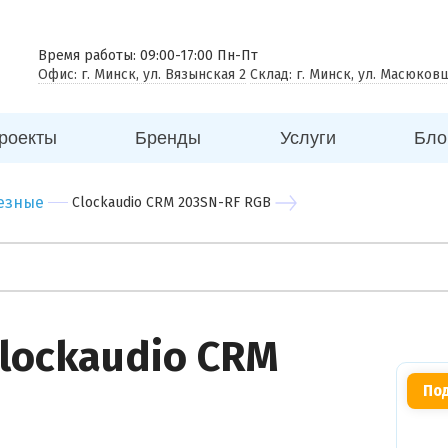
 совещаний
еговорная комната
Время работы: 09:00-17:00 Пн-Пт
Офис: г. Минск, ул. Вязынская 2
Склад: г. Минск, ул. Масюков
к
ицина
роекты
Бренды
Услуги
Бло
ей
говый центр
езные
Clockaudio CRM 203SN-RF RGB
нес центр
бный центр
lockaudio CRM
Под
Вы можете
прикрепить
фото