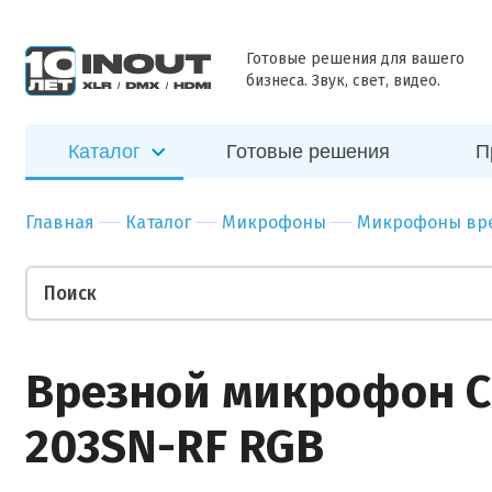
ближайшее
Наш
Бар
Зал
время
специалист
Ресторан
Пер
Готовые решения для вашего
свяжется с
бизнеса. Звук, свет, видео.
Отправить
вами в
Гостиница
Бан
ближайшее
Спорт-зал
Мед
время
Каталог
Готовые решения
П
Бутик
Муз
Отправить
Ночной клуб
Тор
Главная
Каталог
Микрофоны
Микрофоны вр
Салон красоты
Биз
Театр
Уче
Ваши пожелания
Врезной микрофон C
203SN-RF RGB
Прикрепить файл