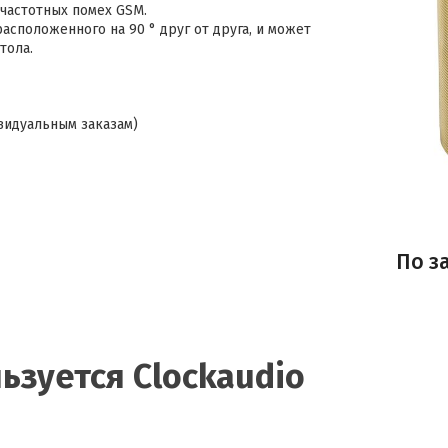
очастотных помех GSM.
асположенного на 90 ° друг от друга, и может
тола.
видуальным заказам)
По з
ьзуется Clockaudio