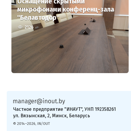
Оснащение скрытыми
микрофонами конференц-зала
"Белавтодор"
2126
Частное предприятие "ИНАУТ", УНП 192358261
ул. Вязынская, 2, Минск, Беларусь
© 2014–2026, IN/OUT