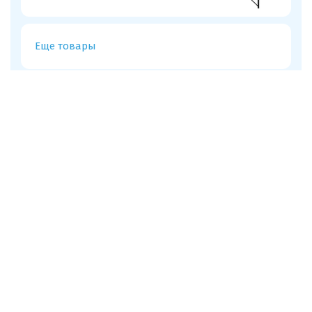
Еще товары
Проекты, в которых используется
Audio-technica
ВКС решение для конференций:
мощный звук NEXO и
многокамерная запись AREC
70