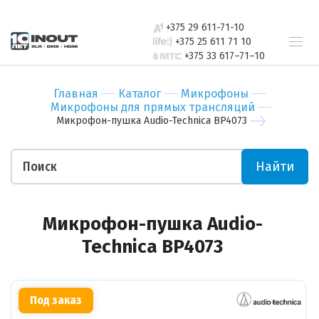
свяжется с
Бар
Зал
вами в
+375 29 611-71-10
Ресторан
Пер
ближайшее
+375 25 611 71 10
+375 33 617–71–10
время
Гостиница
Бан
Спорт-зал
Мед
Главная
Каталог
Микрофоны
Бутик
Муз
Микрофоны для прямых трансляций
Отправить
Микрофон-пушка Audio-Technica BP4073
Ночной клуб
Тор
Салон красоты
Биз
Найти
Театр
Уче
Отправить
Ваши пожелания
Микрофон-пушка Audio-
Technica BP4073
Под заказ
Прикрепить файл