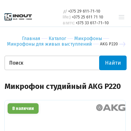
свяжется с
Бар
Зал
вами в
+375 29 611-71-10
Ресторан
Пер
ближайшее
+375 25 611 71 10
+375 33 617–71–10
время
Гостиница
Бан
Спорт-зал
Мед
Главная
Каталог
Микрофоны
Бутик
Муз
Микрофоны для живых выступлений
AKG P220
Отправить
Ночной клуб
Тор
Салон красоты
Биз
Найти
Театр
Уче
Отправить
Ваши пожелания
Микрофон студийный AKG P220
В наличии
Прикрепить файл