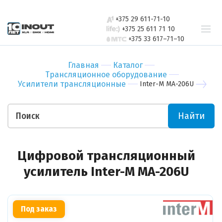
свяжется с
Бар
Зал
вами в
+375 29 611-71-10
Ресторан
Пер
ближайшее
+375 25 611 71 10
+375 33 617–71–10
время
Гостиница
Бан
Спорт-зал
Мед
Главная
Каталог
Бутик
Муз
Трансляционное оборудование
Отправить
Усилители трансляционные
Inter-M MA-206U
Ночной клуб
Тор
Салон красоты
Биз
Найти
Театр
Уче
Отправить
Ваши пожелания
Цифровой трансляционный
усилитель Inter-M MA-206U
Под заказ
Прикрепить файл