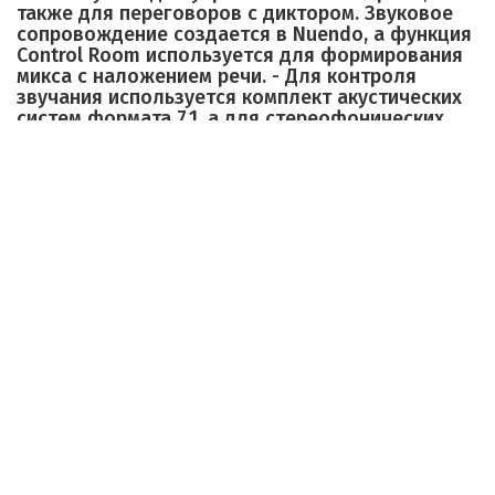
также для переговоров с диктором. Звуковое
сопровождение создается в Nuendo, а функция
Control Room используется для формирования
микса с наложением речи. - Для контроля
звучания используется комплект акустических
систем формата 7.1, а для стереофонических
проектов применяются фронтальные левый и
правый громкоговорители. - При
необходимости возможно использование
функции управления басом (Bass Management),
встроенной в интерфейс Nuage I/O.
This small post production system featuring one Nuage
Master unit and one Nuage Fader unit is intended primarily for
in-the-box production.
- The Nuendo Control Room feature is used to control the
monitor system as well as communication for voice-over
recording. The cue mix is created within Nuendo, while Control
Room is used for the talkback mix.
- A 7.1 channel speaker setup is provided, with only the front L
and R speakers used for stereo projects.
- The Bass Management function built into Nuage I/O is used