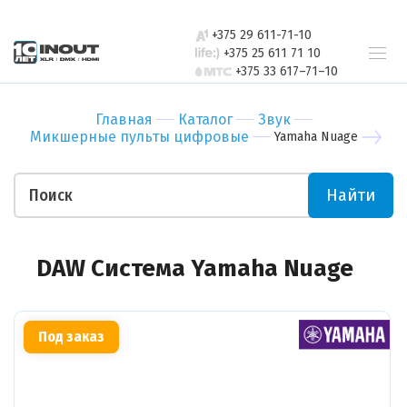
свяжется с
Бар
Зал
вами в
+375 29 611-71-10
Ресторан
Пер
ближайшее
+375 25 611 71 10
+375 33 617–71–10
время
Гостиница
Бан
Спорт-зал
Мед
Главная
Каталог
Звук
Бутик
Муз
Микшерные пульты цифровые
Yamaha Nuage
Отправить
Ночной клуб
Тор
Салон красоты
Биз
Найти
Театр
Уче
Отправить
Ваши пожелания
DAW Система Yamaha Nuage
Под заказ
Прикрепить файл