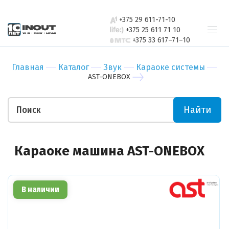
свяжется с
Бар
Зал
вами в
+375 29 611-71-10
Ресторан
Пер
ближайшее
+375 25 611 71 10
+375 33 617–71–10
время
Гостиница
Бан
Спорт-зал
Мед
Главная
Каталог
Звук
Караоке системы
Бутик
Муз
AST-ONEBOX
Отправить
Ночной клуб
Тор
Салон красоты
Биз
Найти
Театр
Уче
Отправить
Ваши пожелания
Караоке машина AST-ONEBOX
В наличии
Прикрепить файл