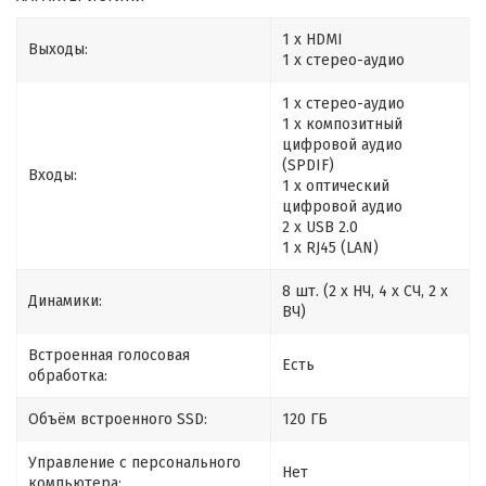
1 x HDMI
Выходы:
1 х стерео-аудио
1 х стерео-аудио
1 х композитный
цифровой аудио
(SPDIF)
Входы:
1 х оптический
цифровой аудио
2 x USB 2.0
1 x RJ45 (LAN)
8 шт. (2 х НЧ, 4 х СЧ, 2 х
Динамики:
ВЧ)
Встроенная голосовая
Есть
обработка:
Объём встроенного SSD:
120 ГБ
Управление с персонального
Нет
компьютера: