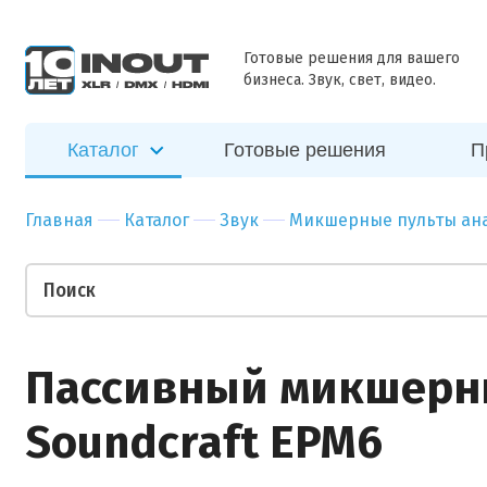
ближайшее
Наш
Бар
Зал
время
специалист
Ресторан
Пер
Готовые решения для вашего
свяжется с
бизнеса. Звук, свет, видео.
Отправить
вами в
Гостиница
Бан
ближайшее
Спорт-зал
Мед
время
Каталог
Готовые решения
П
Бутик
Муз
Отправить
Ночной клуб
Тор
Главная
Каталог
Звук
Микшерные пульты ан
Салон красоты
Биз
Театр
Уче
Ваши пожелания
Пассивный микшерн
Soundcraft EPM6
Прикрепить файл