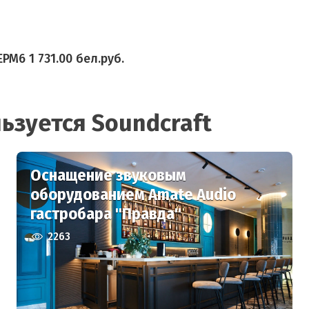
M6 1 731.00 бел.руб.
ьзуется Soundcraft
Оснащение звуковым
оборудованием Amate Audio
гастробара "Правда"
2263