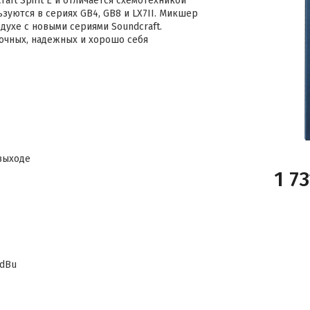
ft Spirit E и отличается схемотехникой
зуются в сериях GB4, GB8 и LX7II. Микшер
духе с новыми сериями Soundcraft.
очных, надежных и хорошо себя
-выходе
1 7
8dBu