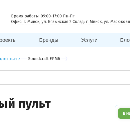
 совещаний
еговорная комната
Время работы: 09:00-17:00 Пн-Пт
Офис: г. Минск, ул. Вязынская 2
Склад: г. Минск, ул. Масюков
к
ицина
роекты
Бренды
Услуги
Бло
ей
говый центр
алоговые
Soundcraft EPM6
нес центр
бный центр
ый пульт
В н
Вы можете
прикрепить
фото