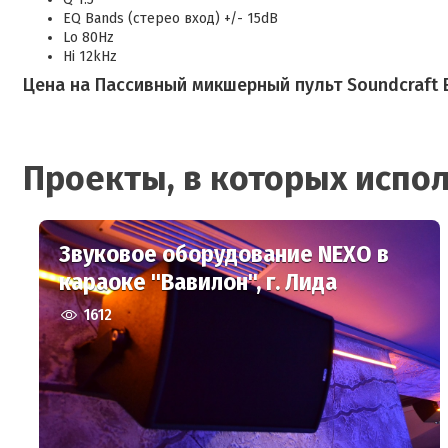
EQ Bands (стерео вход) +/- 15dB
Lo 80Hz
Hi 12kHz
Цена на Пассивный микшерный пульт Soundcraft EP
Проекты, в которых испол
Звуковое оборудование NEXO в
караоке "Вавилон", г. Лида
1612