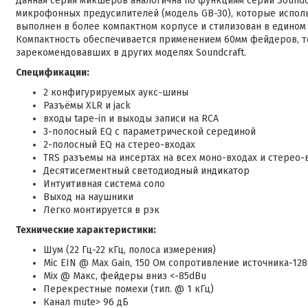
Данная серия микшеров аналогична по функциям серии Soundcra
микрофонных предусилителей (модель GB-30), которые исполь
выполнен в более компактном корпусе и стилизован в едином 
Компактность обеспечивается применением 60мм фейдеров, т
зарекомендовавших в других моделях Soundcraft.
Спецификации:
2 конфигурируемых аукс-шины
Разъёмы XLR и jack
входы tape-in и выходы записи на RCA
3-полосный EQ с параметрической серединой
2-полосный EQ на стерео-входах
TRS разъемы на инсертах на всех моно-входах и стерео
Десятисегментный светодиодный индикатор
Интуитивная система соло
Выход на наушники
Легко монтируется в рэк
Технические характеристики:
Шум (22 Гц-22 кГц, полоса измерения)
Mic EIN @ Max Gain, 150 Ом сопротивление источника-12
Mix @ Макс, фейдеры вниз <-85dBu
Перекрестные помехи (тип. @ 1 кГц)
Канал mute> 96 дБ