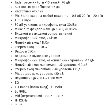
Fader отсечки (отн +10 знак)> 96 дБ
Aux посыл pot offness> 86 дБ
Частотный отклик
Mic / Line вход на любой выход + / - 0,5 дБ 20 Гц - 20 кГц
THD + шум
30 дБ усиления микрофона, вход-30dBu
Микс out, фейдер макс @ 1 кГц <0.007%
Входной и выходной сопротивлений
Микрофонный вход 2.4kОм
Линейный вход 11kОм
Стерео вход 100 кОм
Выходы 75Ом
Входные и выходные уровни
Микрофонный вход максимальный уровень +17 дБ
Линейный вход максимальный уровень +30 дБ
Стерео вход максимальный уровень +30 дБ
Mix output макс уровень +20 дБ
Наушники (@ 200 Ом) 300 мВт
EQ
EQ Bands (моно вход) +/- 15dB
Lo 80Hz
Mid (переменная) 140Hz – 3kHz
Hi 12kHz
Q 1.5