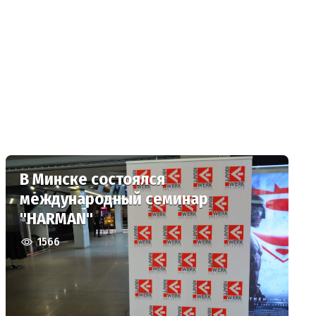
В Минске состоялся
международный семинар
"HARMAN"
1566