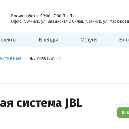
 совещаний
еговорная комната
Время работы: 09:00-17:00 Пн-Пт
Офис: г. Минск, ул. Вязынская 2
Склад: г. Минск, ул. Масюков
к
ицина
роекты
Бренды
Услуги
Бло
ей
говый центр
 активные
JBL PRX815W
нес центр
бный центр
ая система JBL
В н
Вы можете
прикрепить
фото