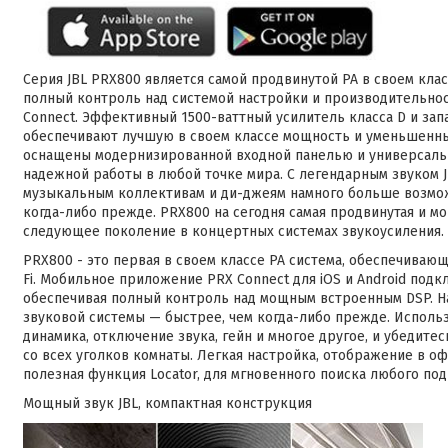
Серия JBL PRX800 является самой продвинутой PA в своем клас
полный контроль над системой настройки и производительно
Connect. Эффективный 1500-ваттный усилитель класса D и запат
обеспечивают лучшую в своем классе мощность и уменьшенны
оснащены модернизированной входной панелью и универсальн
надежной работы в любой точке мира. С легендарным звуком 
музыкальным коллективам и ди-джеям намного больше возмож
когда-либо прежде. PRX800 на сегодня самая продвинутая и м
следующее поколение в концертных системах звукоусиления.
PRX800 - это первая в своем классе PA система, обеспечиваю
Fi. Мобильное приложение PRX Connect для iOS и Android под
обеспечивая полный контроль над мощным встроенным DSP. Н
звуковой системы — быстрее, чем когда-либо прежде. Исполь
динамика, отключение звука, гейн и многое другое, и убедите
со всех уголков комнаты. Легкая настройка, отображение в 
полезная функция Locator, для мгновенного поиска любого по
Мощный звук JBL, компактная конструкция