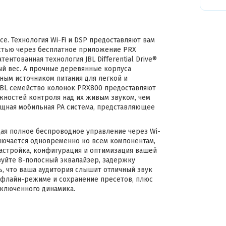
се. Технология Wi-Fi и DSP предоставляют вам
стью через бесплатное приложение PRX
ентованная технология JBL Differential Drive®
й вес. А прочные деревянные корпуса
ым источником питания для легкой и
JBL семейство колонок PRX800 предоставляют
ностей контроля над их живым звуком, чем
ощная мобильная PA система, представляющее
щая полное беспроводное управление через Wi-
ключается одновременно ко всем компонентам,
астройка, конфигурация и оптимизация вашей
зуйте 8-полосный эквалайзер, задержку
сь, что ваша аудитория слышит отличный звук
оффлайн-режиме и сохранение пресетов, плюс
дключенного динамика.