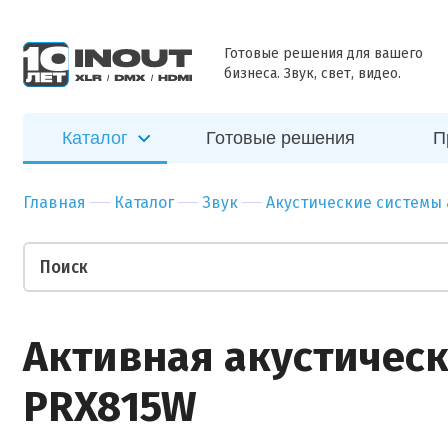
ближайшее
Наш
Бар
Зал
время
специалист
Ресторан
Пер
Готовые решения для вашего
свяжется с
бизнеса. Звук, свет, видео.
Отправить
вами в
Гостиница
Бан
ближайшее
Спорт-зал
Мед
время
Каталог
Готовые решения
П
Бутик
Муз
Отправить
Ночной клуб
Тор
Главная
Каталог
Звук
Акустические системы
Салон красоты
Биз
Театр
Уче
Ваши пожелания
Активная акустическ
PRX815W
Прикрепить файл