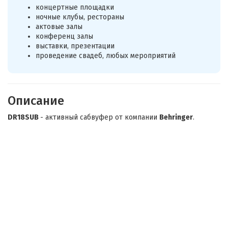
концертные площадки
ночные клубы, рестораны
актовые залы
конференц залы
выставки, презентации
проведение свадеб, любых мероприятий
Описание
DR18SUB
- активный сабвуфер от компании
Behringer
.
Это прекрасный сабвуфер, который отличается высокой
мощностью, невероятным качеством сборки и лаконичным
внешним видом. Здесь используется энергоэффективный
усилитель класса D мощностью 2400 Вт, для которого
предусмотрена полная защита от перенапряжения и
перегрева. Также сабвуфер оборудован встроенным стерео
кроссовером, позволяющим подключать другие элементы
акустической системы. А за чистое звучание с глубокими и
насыщенными басами отвечает 18-дюймовый динамик с
частотным диапазоном в 30 - 150 Гц и высоким максимальным