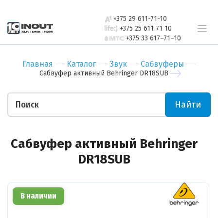
свяжется с
Бар
Зал
вами в
+375 29 611-71-10
Ресторан
Пер
ближайшее
+375 25 611 71 10
+375 33 617–71–10
время
Гостиница
Бан
Спорт-зал
Мед
Главная
Каталог
Звук
Сабвуферы
Бутик
Муз
Сабвуфер активный Behringer DR18SUB
Отправить
Ночной клуб
Тор
Салон красоты
Биз
Найти
Театр
Уче
Отправить
Ваши пожелания
Сабвуфер активный Behringer
DR18SUB
В наличии
Прикрепить файл