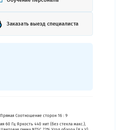
или план
помещения
Заказать выезд специалиста
 Прямая Соотношение сторон 16 : 9
я 60 Гц Яркость 440 нит (без стекла макс.),
 Цветовая гамма NTSC 72% Угол обзора (H x V)