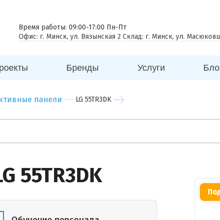
 совещаний
еговорная комната
Время работы: 09:00-17:00 Пн-Пт
Офис: г. Минск, ул. Вязынская 2
Склад: г. Минск, ул. Масюков
к
ицина
роекты
Бренды
Услуги
Бло
ей
говый центр
ктивные панели
LG 55TR3DK
нес центр
бный центр
LG 55TR3DK
Под
Вы можете
прикрепить
фото
Обучение персонала