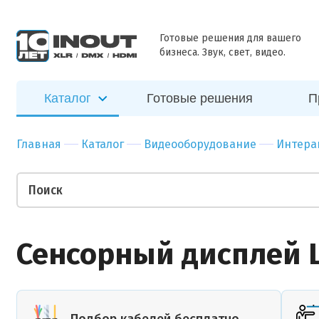
ближайшее
Наш
Бар
Зал
время
специалист
Ресторан
Пер
Готовые решения для вашего
свяжется с
бизнеса. Звук, свет, видео.
Отправить
вами в
Гостиница
Бан
ближайшее
Спорт-зал
Мед
время
Каталог
Готовые решения
П
Бутик
Муз
Отправить
Ночной клуб
Тор
Главная
Каталог
Видеооборудование
Интера
Салон красоты
Биз
Театр
Уче
Ваши пожелания
Сенсорный дисплей 
Прикрепить файл
Подбор кабелей бесплатно