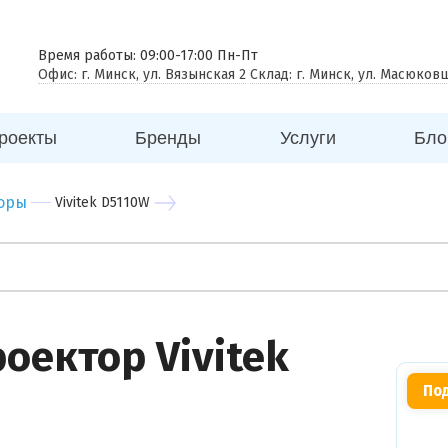
 совещаний
еговорная комната
Время работы: 09:00-17:00 Пн-Пт
Офис: г. Минск, ул. Вязынская 2
Склад: г. Минск, ул. Масюков
к
ицина
роекты
Бренды
Услуги
Бло
ей
говый центр
оры
Vivitek D5110W
нес центр
бный центр
ектор Vivitek
Под
Вы можете
прикрепить
фото