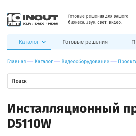
ближайшее
Наш
Бар
Зал
время
специалист
Ресторан
Пер
Готовые решения для вашего
свяжется с
бизнеса. Звук, свет, видео.
Отправить
вами в
Гостиница
Бан
ближайшее
Спорт-зал
Мед
время
Каталог
Готовые решения
П
Бутик
Муз
Отправить
Ночной клуб
Тор
Главная
Каталог
Видеооборудование
Проект
Салон красоты
Биз
Театр
Уче
Ваши пожелания
Инсталляционный про
D5110W
Прикрепить файл