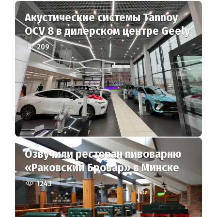
Акустические системы Tannoy
OCV 8 в дилерском центре Geely
209
Озвучили ресторан пивоварню
«Раковский Бровар» в Минске
1243