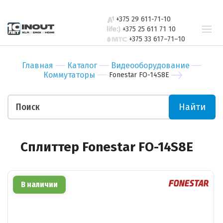
свяжется с
Бар
Зал
вами в
+375 29 611-71-10
Ресторан
Пер
ближайшее
+375 25 611 71 10
+375 33 617–71–10
время
Гостиница
Бан
Спорт-зал
Мед
Главная
Каталог
Видеооборудование
Бутик
Муз
Коммутаторы
Fonestar FO-14S8E
Отправить
Ночной клуб
Тор
Салон красоты
Биз
Найти
Театр
Уче
Отправить
Ваши пожелания
Сплиттер Fonestar FO-14S8E
В наличии
Прикрепить файл