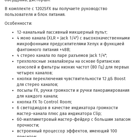
В комплекте с 1202SFX вы получаете руководство
пользователя и блок питания.
Особенности:
12-канальный пассивный микшерный пульт;
4 моно канала (XLR + Jack 1/4") с высококачественными
микрофонными предусилителями Xenyx и функцией
фантомного питания +48В;
4 стерео канала по паре разъемов Jack 1/4";
трехполосные эквалайзеры на основе британских
консолей и фильтры низких частот (80 Гц) для первых
четырех каналов;
кнопки переключения чувствительности 12 дБ Boost
для стерео каналов;
посылы FX, ручки громкости и ручки панорамирования
для каждого канала;
кнопка FX To Control Room;
6 светодиодов в качестве индикатора громкости
мастер-канала плюс два индикатора Clip;
60-миллиметровый мастер-фейдер с большим запасом
прочности;
встроенный процессор эффектов, имеющий 100
пресетов;