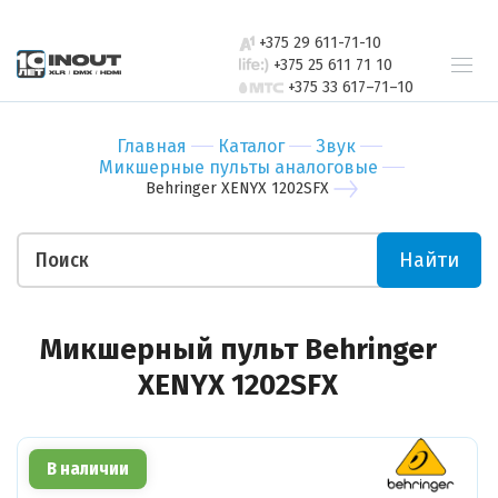
свяжется с
Бар
Зал
вами в
+375 29 611-71-10
Ресторан
Пер
ближайшее
+375 25 611 71 10
+375 33 617–71–10
время
Гостиница
Бан
Спорт-зал
Мед
Главная
Каталог
Звук
Бутик
Муз
Микшерные пульты аналоговые
Отправить
Behringer XENYX 1202SFX
Ночной клуб
Тор
Салон красоты
Биз
Найти
Театр
Уче
Отправить
Ваши пожелания
Микшерный пульт Behringer
XENYX 1202SFX
В наличии
Прикрепить файл