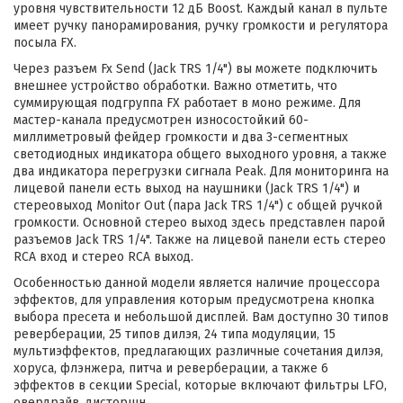
уровня чувствительности 12 дБ Boost. Каждый канал в пульте
имеет ручку панорамирования, ручку громкости и регулятора
посыла FX.
Через разъем Fx Send (Jack TRS 1/4") вы можете подключить
внешнее устройство обработки. Важно отметить, что
суммирующая подгруппа FX работает в моно режиме. Для
мастер-канала предусмотрен износостойкий 60-
миллиметровый фейдер громкости и два 3-сегментных
светодиодных индикатора общего выходного уровня, а также
два индикатора перегрузки сигнала Peak. Для мониторинга на
лицевой панели есть выход на наушники (Jack TRS 1/4") и
стереовыход Monitor Out (пара Jack TRS 1/4") с общей ручкой
громкости. Основной стерео выход здесь представлен парой
разъемов Jack TRS 1/4". Также на лицевой панели есть стерео
RCA вход и стерео RCA выход.
Особенностью данной модели является наличие процессора
эффектов, для управления которым предусмотрена кнопка
выбора пресета и небольшой дисплей. Вам доступно 30 типов
реверберации, 25 типов дилэя, 24 типа модуляции, 15
мультиэффектов, предлагающих различные сочетания дилэя,
хоруса, флэнжера, питча и реверберации, а также 6
эффектов в секции Special, которые включают фильтры LFO,
овердрайв, дисторшн.