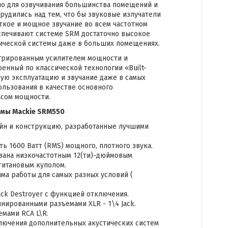
но для озвучивания большинства помещений и
удились над тем, что бы звуковые излучатели
ткое и мощное звучание во всем частотном
спечивают системе SRM достаточно высокое
тической системы даже в больших помещениях.
грированным усилителем мощности и
нный по классической технологии «Built-
ную эксплуатацию и звучание даже в самых
льзования в качестве основного
асом мощности.
емы Mackie SRM550
айн и конструкцию, разработанные лучшими
 1600 Ватт (RMS) мощного, плотного звука.
вана низкочастотным 12(ти)-дюймовым
титановым куполом.
а работы для самых разных условий (
ck Destroyer с функцией отключения.
нированными разъемами XLR - 1\4 Jack.
мами RCA L\R.
ключения дополнительных акустических систем