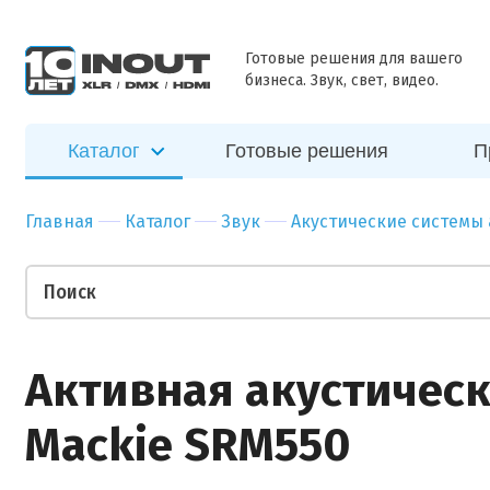
ближайшее
Наш
Бар
Зал
время
специалист
Ресторан
Пер
Готовые решения для вашего
свяжется с
бизнеса. Звук, свет, видео.
Отправить
вами в
Гостиница
Бан
ближайшее
Спорт-зал
Мед
время
Каталог
Готовые решения
П
Бутик
Муз
Отправить
Ночной клуб
Тор
Главная
Каталог
Звук
Акустические системы
Салон красоты
Биз
Театр
Уче
Ваши пожелания
Активная акустическ
Mackie SRM550
Прикрепить файл