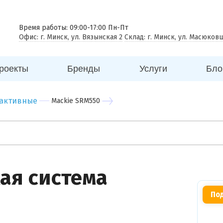
 совещаний
еговорная комната
Время работы: 09:00-17:00 Пн-Пт
Офис: г. Минск, ул. Вязынская 2
Склад: г. Минск, ул. Масюков
к
ицина
роекты
Бренды
Услуги
Бло
ей
говый центр
 активные
Mackie SRM550
нес центр
бный центр
ая система
Под
Вы можете
прикрепить
фото