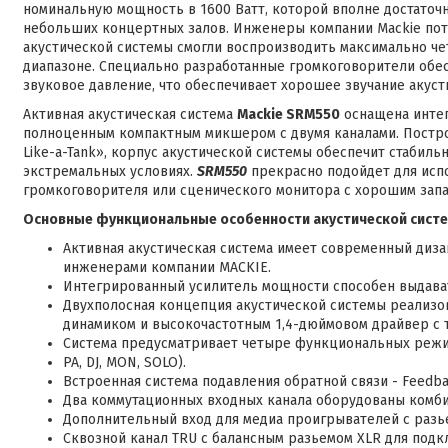
номинальную мощность в 1600 Ватт, которой вполне достаточ
небольших концертных залов. Инженеры компании Mackie потр
акустической системы смогли воспроизводить максимально че
диапазоне. Специально разработанные громкоговорители обе
звуковое давление, что обеспечивает хорошее звучание акус
Активная акустическая система
Mackie SRM550
оснащена инте
полноценным компактным микшером с двумя каналами. Построе
Like-a-Tank», корпус акустической системы обеспечит стабиль
экстремальных условиях.
SRM550
прекрасно подойдет для испо
громкоговорителя или сценического монитора с хорошим зап
Основные функциональные особенности акустической сист
Активная акустическая система имеет современный диз
инженерами компании MACKIE.
Интегрированный усилитель мощности способен выдавать
Двухполосная концепция акустической системы реализо
динамиком и высокочастотным 1,4-дюймовом драйвер с 
Система предусматривает четыре функциональных режим
PA, DJ, MON, SOLO).
Встроенная система подавления обратной связи - Feedba
Два коммутационных входных канала оборудованы комби
Дополнительный вход для медиа проигрывателей с разье
Сквозной канал TRU с балансным разьемом XLR для под